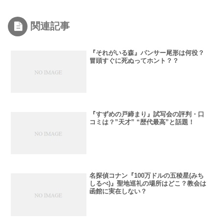
関連記事
『それがいる森』パンサー尾形は何役？
冒頭すぐに死ぬってホント？？
『すずめの戸締まり』試写会の評判・口
コミは？”天才” “歴代最高”と話題！
名探偵コナン『100万ドルの五稜星(みち
しるべ)』聖地巡礼の場所はどこ？教会は
函館に実在しない？