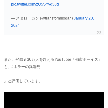
pic.twitter.com/zQ5SYvd53d
— スタローガン (@transformllogan)
January 20,
2024
また、登録者30万人を超えるYouTuber「都市ボーイズ」
も、Jホラーの異端児
』と評価しています。