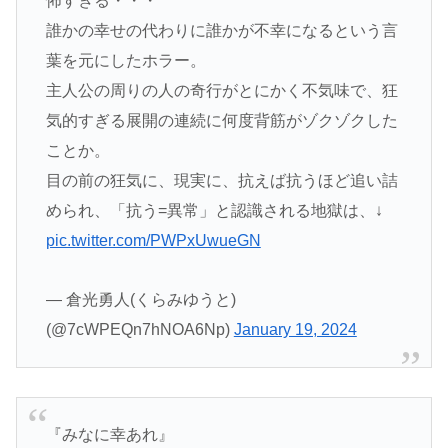
怖すぎる・・・
誰かの幸せの代わりに誰かが不幸になるという言
葉を元にしたホラー。
主人公の周りの人の奇行がとにかく不気味で、狂
気的すぎる展開の連続に何度背筋がゾクゾクした
ことか。
目の前の狂気に、現実に、抗えば抗うほど追い詰
められ、「抗う=異常」と認識される地獄は、↓
pic.twitter.com/PWPxUwueGN
— 倉光勇人(くらみゆうと)
(@7cWPEQn7hNOA6Np)
January 19, 2024
『みなに幸あれ』