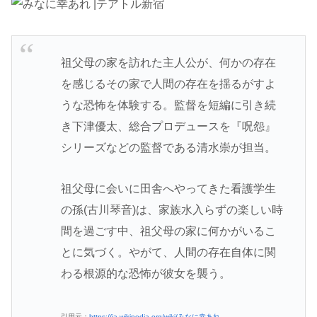
祖父母の家を訪れた主人公が、何かの存在
を感じるその家で人間の存在を揺るがすよ
うな恐怖を体験する。監督を短編に引き続
き下津優太、総合プロデュースを『呪怨』
シリーズなどの監督である清水崇が担当。
祖父母に会いに田舎へやってきた看護学生
の孫(古川琴音)は、家族水入らずの楽しい時
間を過ごす中、祖父母の家に何かがいるこ
とに気づく。やがて、人間の存在自体に関
わる根源的な恐怖が彼女を襲う。
引用元：
https://ja.wikipedia.org/wiki/みなに幸あれ