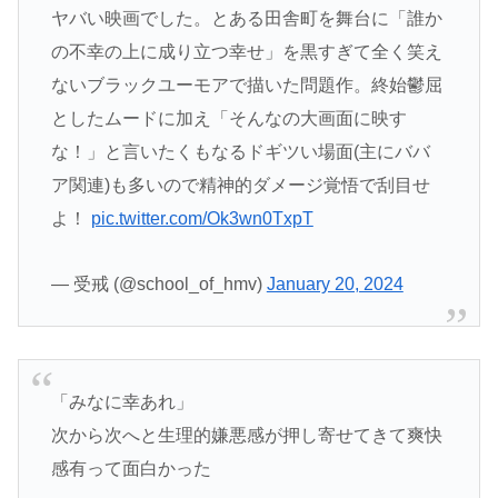
ヤバい映画でした。とある田舎町を舞台に「誰か
の不幸の上に成り立つ幸せ」を黒すぎて全く笑え
ないブラックユーモアで描いた問題作。終始鬱屈
としたムードに加え「そんなの大画面に映す
な！」と言いたくもなるドギツい場面(主にババ
ア関連)も多いので精神的ダメージ覚悟で刮目せ
よ！
pic.twitter.com/Ok3wn0TxpT
— 受戒 (@school_of_hmv)
January 20, 2024
「みなに幸あれ」
次から次へと生理的嫌悪感が押し寄せてきて爽快
感有って面白かった