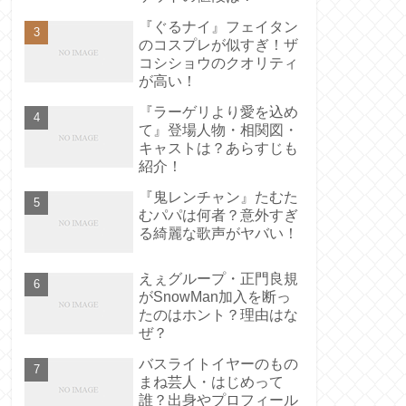
『ぐるナイ』フェイタン
のコスプレが似すぎ！ザ
コシショウのクオリティ
が高い！
『ラーゲリより愛を込め
て』登場人物・相関図・
キャストは？あらすじも
紹介！
『鬼レンチャン』たむた
むパパは何者？意外すぎ
る綺麗な歌声がヤバい！
えぇグループ・正門良規
がSnowMan加入を断っ
たのはホント？理由はな
ぜ？
バスライトイヤーのもの
まね芸人・はじめって
誰？出身やプロフィール