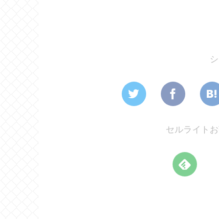
シ
セルライトお