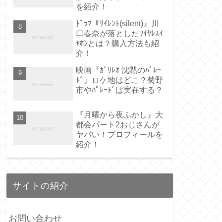
を紹介！
ﾄﾞﾗﾏ『ｻｲﾚﾝﾄ(silent)』川
口春奈が落としたﾜｲﾔﾚｽｲ
ﾔﾎﾝとは？購入方法も紹
介！
映画『ｶﾞﾘﾚｵ 沈黙のﾊﾟﾚｰ
ﾄﾞ』ロケ地はどこ？菊野
市やﾊﾟﾚｰﾄﾞは実在する？
『月曜から夜ふかし』大
都会パート2おじさんが
ヤバい！プロフィールを
紹介！
サイトの紹介
お問い合わせ