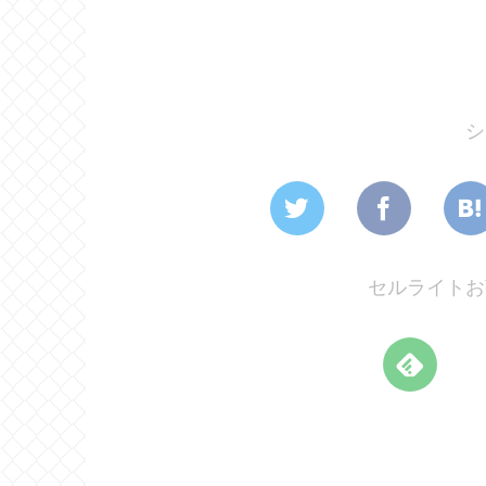
シ
セルライトお