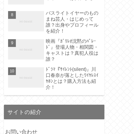
バスライトイヤーのもの
まね芸人・はじめって
誰？出身やプロフィール
を紹介！
映画『ｶﾞﾘﾚｵ沈黙のﾊﾟﾚｰ
ﾄﾞ』登場人物・相関図・
キャストは？真犯人役は
誰？
ﾄﾞﾗﾏ『ｻｲﾚﾝﾄ(silent)』川
口春奈が落としたﾜｲﾔﾚｽｲ
ﾔﾎﾝとは？購入方法も紹
介！
サイトの紹介
お問い合わせ