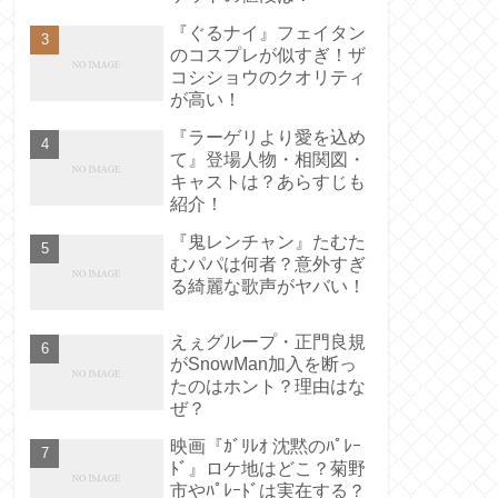
『ぐるナイ』フェイタン
のコスプレが似すぎ！ザ
コシショウのクオリティ
が高い！
『ラーゲリより愛を込め
て』登場人物・相関図・
キャストは？あらすじも
紹介！
『鬼レンチャン』たむた
むパパは何者？意外すぎ
る綺麗な歌声がヤバい！
えぇグループ・正門良規
がSnowMan加入を断っ
たのはホント？理由はな
ぜ？
映画『ｶﾞﾘﾚｵ 沈黙のﾊﾟﾚｰ
ﾄﾞ』ロケ地はどこ？菊野
市やﾊﾟﾚｰﾄﾞは実在する？