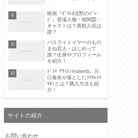
映画『ｶﾞﾘﾚｵ沈黙のﾊﾟﾚｰ
ﾄﾞ』登場人物・相関図・
キャストは？真犯人役は
誰？
バスライトイヤーのもの
まね芸人・はじめって
誰？出身やプロフィール
を紹介！
ﾄﾞﾗﾏ『ｻｲﾚﾝﾄ(silent)』川
口春奈が落としたﾜｲﾔﾚｽｲ
ﾔﾎﾝとは？購入方法も紹
介！
サイトの紹介
お問い合わせ