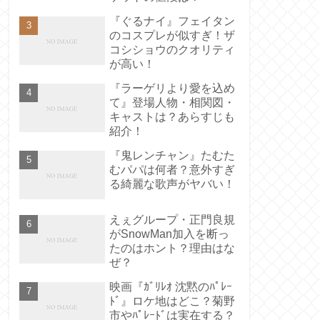
『ぐるナイ』フェイタン
のコスプレが似すぎ！ザ
コシショウのクオリティ
が高い！
『ラーゲリより愛を込め
て』登場人物・相関図・
キャストは？あらすじも
紹介！
『鬼レンチャン』たむた
むパパは何者？意外すぎ
る綺麗な歌声がヤバい！
えぇグループ・正門良規
がSnowMan加入を断っ
たのはホント？理由はな
ぜ？
映画『ｶﾞﾘﾚｵ 沈黙のﾊﾟﾚｰ
ﾄﾞ』ロケ地はどこ？菊野
市やﾊﾟﾚｰﾄﾞは実在する？