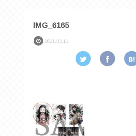
IMG_6165
2021.03.11