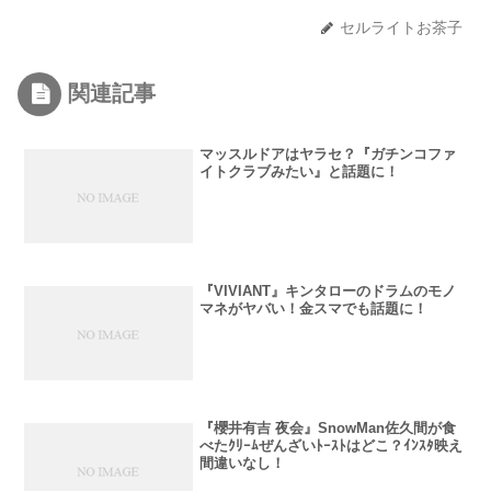
セルライトお茶子
関連記事
マッスルドアはヤラセ？『ガチンコファ
イトクラブみたい』と話題に！
『VIVIANT』キンタローのドラムのモノ
マネがヤバい！金スマでも話題に！
『櫻井有吉 夜会』SnowMan佐久間が食
べたｸﾘｰﾑぜんざいﾄｰｽﾄはどこ？ｲﾝｽﾀ映え
間違いなし！