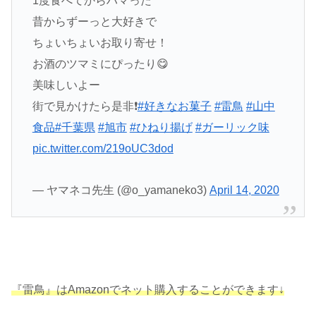
1度食べてからハマった
昔からずーっと大好きで
ちょいちょいお取り寄せ！
お酒のツマミにぴったり😋
美味しいよー
街で見かけたら是非❗
#好きなお菓子
#雷鳥
#山中
食品
#千葉県
#旭市
#ひねり揚げ
#ガーリック味
pic.twitter.com/219oUC3dod
— ヤマネコ先生 (@o_yamaneko3)
April 14, 2020
『雷鳥』はAmazonでネット購入することができます↓