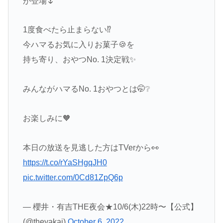
が登場🌷
1度食べたら止まらない⁉️
今ハマるお気に入りお菓子🍪を
持ち寄り、おやつNo. 1決定戦✨
みんながハマるNo. 1おやつとは🤭❔
お楽しみに🧡
本日の放送を見逃した方はTVerから👀
https://t.co/rYaSHgqJH0
pic.twitter.com/0Cd81ZpQ6p
— 櫻井・有吉THE夜会★10/6(木)22時〜【公式】
(@theyakai)
October 6, 2022