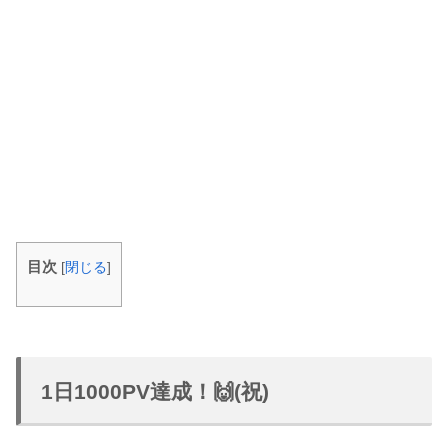
目次
[
閉じる
]
1日1000PV達成！🙌(祝)