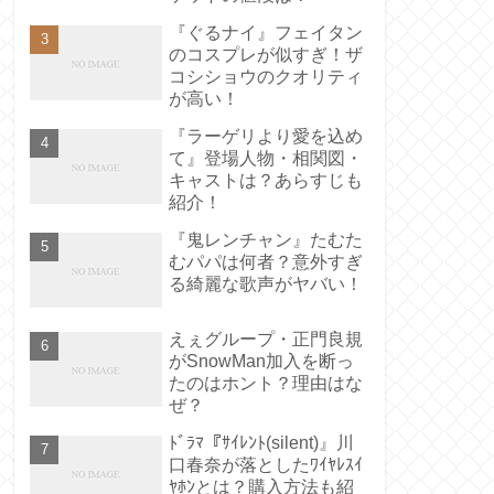
『ぐるナイ』フェイタン
のコスプレが似すぎ！ザ
コシショウのクオリティ
が高い！
『ラーゲリより愛を込め
て』登場人物・相関図・
キャストは？あらすじも
紹介！
『鬼レンチャン』たむた
むパパは何者？意外すぎ
る綺麗な歌声がヤバい！
えぇグループ・正門良規
がSnowMan加入を断っ
たのはホント？理由はな
ぜ？
ﾄﾞﾗﾏ『ｻｲﾚﾝﾄ(silent)』川
口春奈が落としたﾜｲﾔﾚｽｲ
ﾔﾎﾝとは？購入方法も紹