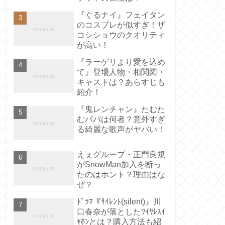
『ぐるナイ』フェイタン
のコスプレが似すぎ！ザ
コシショウのクオリティ
が高い！
『ラーゲリより愛を込め
て』登場人物・相関図・
キャストは？あらすじも
紹介！
『鬼レンチャン』たむた
むパパは何者？意外すぎ
る綺麗な歌声がヤバい！
えぇグループ・正門良規
がSnowMan加入を断っ
たのはホント？理由はな
ぜ？
ﾄﾞﾗﾏ『ｻｲﾚﾝﾄ(silent)』川
口春奈が落としたﾜｲﾔﾚｽｲ
ﾔﾎﾝとは？購入方法も紹