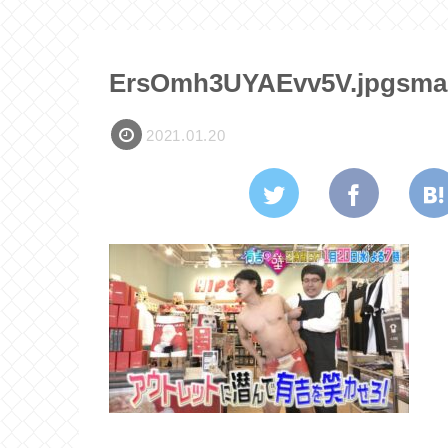
ErsOmh3UYAEvv5V.jpgsmal
2021.01.20