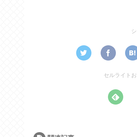
シ
セルライトお