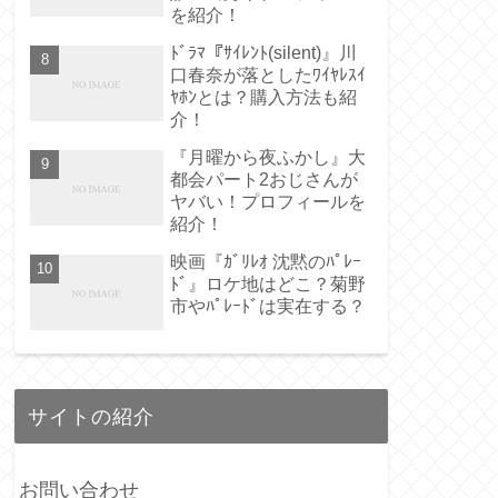
を紹介！
ﾄﾞﾗﾏ『ｻｲﾚﾝﾄ(silent)』川
口春奈が落としたﾜｲﾔﾚｽｲ
ﾔﾎﾝとは？購入方法も紹
介！
『月曜から夜ふかし』大
都会パート2おじさんが
ヤバい！プロフィールを
紹介！
映画『ｶﾞﾘﾚｵ 沈黙のﾊﾟﾚｰ
ﾄﾞ』ロケ地はどこ？菊野
市やﾊﾟﾚｰﾄﾞは実在する？
サイトの紹介
お問い合わせ