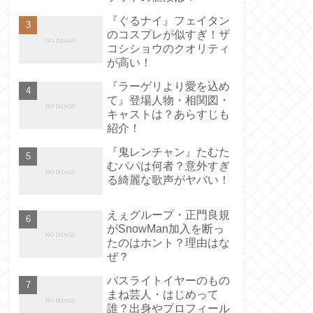
『ぐるナイ』フェイタン
のコスプレが似すぎ！ザ
コシショウのクオリティ
が高い！
『ラーゲリより愛を込め
て』登場人物・相関図・
キャストは？あらすじも
紹介！
『鬼レンチャン』たむた
むパパは何者？意外すぎ
る綺麗な歌声がヤバい！
えぇグループ・正門良規
がSnowMan加入を断っ
たのはホント？理由はな
ぜ？
バスライトイヤーのもの
まね芸人・はじめって
誰？出身やプロフィール