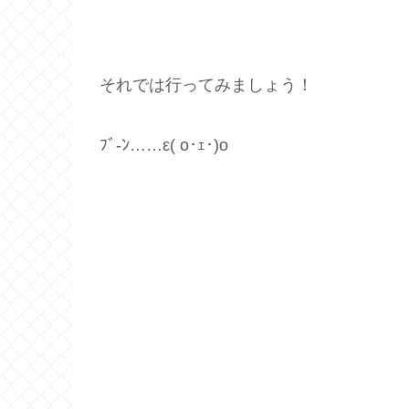
それでは行ってみましょう！
ﾌﾞ-ﾝ……ε( o･ｪ･)o