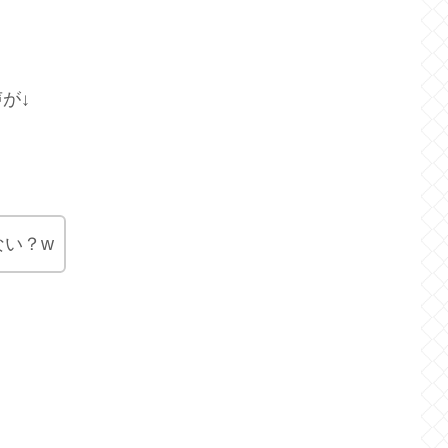
が↓
ない？w