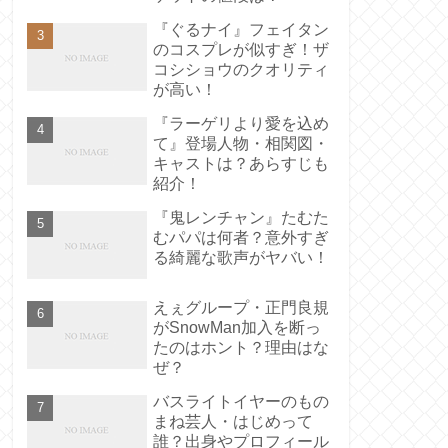
『ぐるナイ』フェイタン
のコスプレが似すぎ！ザ
コシショウのクオリティ
が高い！
『ラーゲリより愛を込め
て』登場人物・相関図・
キャストは？あらすじも
紹介！
『鬼レンチャン』たむた
むパパは何者？意外すぎ
る綺麗な歌声がヤバい！
えぇグループ・正門良規
がSnowMan加入を断っ
たのはホント？理由はな
ぜ？
バスライトイヤーのもの
まね芸人・はじめって
誰？出身やプロフィール