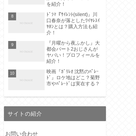
を紹介！
ﾄﾞﾗﾏ『ｻｲﾚﾝﾄ(silent)』川
口春奈が落としたﾜｲﾔﾚｽｲ
ﾔﾎﾝとは？購入方法も紹
介！
『月曜から夜ふかし』大
都会パート2おじさんが
ヤバい！プロフィールを
紹介！
映画『ｶﾞﾘﾚｵ 沈黙のﾊﾟﾚｰ
ﾄﾞ』ロケ地はどこ？菊野
市やﾊﾟﾚｰﾄﾞは実在する？
サイトの紹介
お問い合わせ