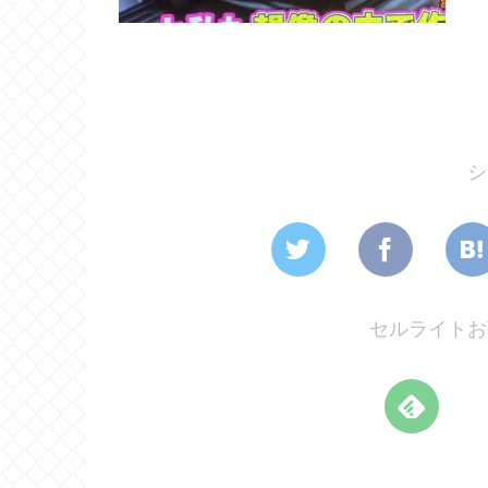
シ
セルライトお