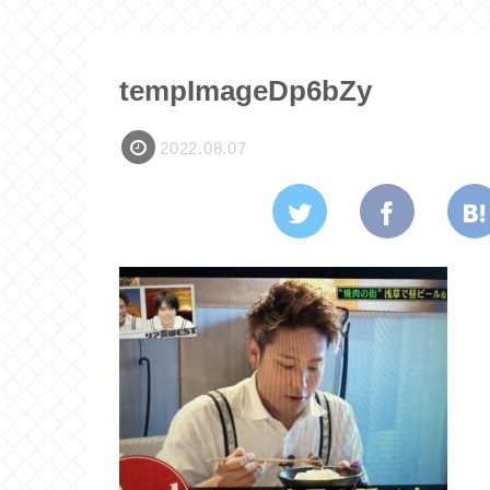
tempImageDp6bZy
2022.08.07