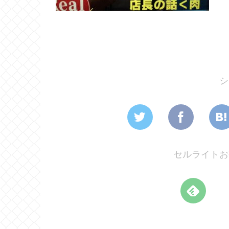
シ
セルライトお