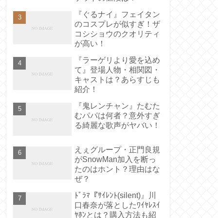
『ぐるナイ』フェイタン
のコスプレが似すぎ！ザ
コシショウのクオリティ
が高い！
『ラーゲリより愛を込め
て』登場人物・相関図・
キャストは？あらすじも
紹介！
『鬼レンチャン』たむた
むパパは何者？意外すぎ
る綺麗な歌声がヤバい！
えぇグループ・正門良規
がSnowMan加入を断っ
たのはホント？理由はな
ぜ？
ﾄﾞﾗﾏ『ｻｲﾚﾝﾄ(silent)』川
口春奈が落としたﾜｲﾔﾚｽｲ
ﾔﾎﾝとは？購入方法も紹