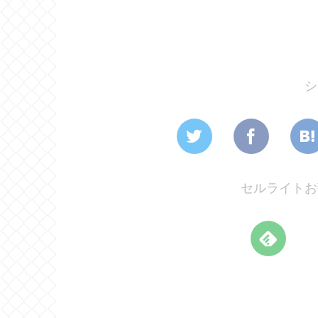
シ
セルライトお