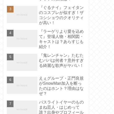
『ぐるナイ』フェイタン
のコスプレが似すぎ！ザ
コシショウのクオリティ
が高い！
『ラーゲリより愛を込め
て』登場人物・相関図・
キャストは？あらすじも
紹介！
『鬼レンチャン』たむた
むパパは何者？意外すぎ
る綺麗な歌声がヤバい！
えぇグループ・正門良規
がSnowMan加入を断っ
たのはホント？理由はな
ぜ？
バスライトイヤーのもの
まね芸人・はじめって
誰？出身やプロフィール