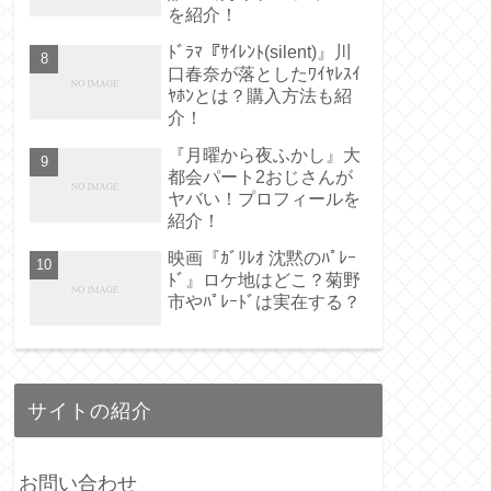
を紹介！
ﾄﾞﾗﾏ『ｻｲﾚﾝﾄ(silent)』川
口春奈が落としたﾜｲﾔﾚｽｲ
ﾔﾎﾝとは？購入方法も紹
介！
『月曜から夜ふかし』大
都会パート2おじさんが
ヤバい！プロフィールを
紹介！
映画『ｶﾞﾘﾚｵ 沈黙のﾊﾟﾚｰ
ﾄﾞ』ロケ地はどこ？菊野
市やﾊﾟﾚｰﾄﾞは実在する？
サイトの紹介
お問い合わせ