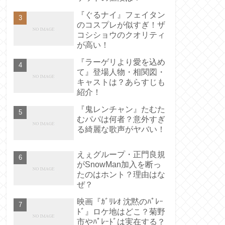
『ぐるナイ』フェイタン
のコスプレが似すぎ！ザ
コシショウのクオリティ
が高い！
『ラーゲリより愛を込め
て』登場人物・相関図・
キャストは？あらすじも
紹介！
『鬼レンチャン』たむた
むパパは何者？意外すぎ
る綺麗な歌声がヤバい！
えぇグループ・正門良規
がSnowMan加入を断っ
たのはホント？理由はな
ぜ？
映画『ｶﾞﾘﾚｵ 沈黙のﾊﾟﾚｰ
ﾄﾞ』ロケ地はどこ？菊野
市やﾊﾟﾚｰﾄﾞは実在する？