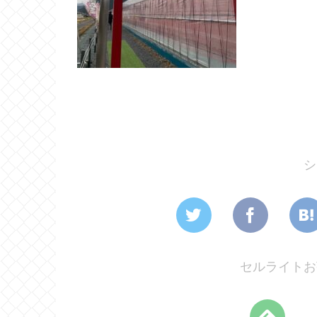
シ
セルライトお