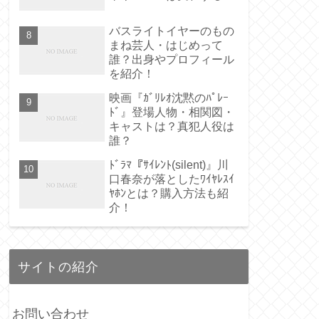
バスライトイヤーのもの
まね芸人・はじめって
誰？出身やプロフィール
を紹介！
映画『ｶﾞﾘﾚｵ沈黙のﾊﾟﾚｰ
ﾄﾞ』登場人物・相関図・
キャストは？真犯人役は
誰？
ﾄﾞﾗﾏ『ｻｲﾚﾝﾄ(silent)』川
口春奈が落としたﾜｲﾔﾚｽｲ
ﾔﾎﾝとは？購入方法も紹
介！
サイトの紹介
お問い合わせ