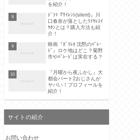
を紹介！
ﾄﾞﾗﾏ『ｻｲﾚﾝﾄ(silent)』川
口春奈が落としたﾜｲﾔﾚｽｲ
ﾔﾎﾝとは？購入方法も紹
介！
映画『ｶﾞﾘﾚｵ 沈黙のﾊﾟﾚｰ
ﾄﾞ』ロケ地はどこ？菊野
市やﾊﾟﾚｰﾄﾞは実在する？
『月曜から夜ふかし』大
都会パート2おじさんが
ヤバい！プロフィールを
紹介！
サイトの紹介
お問い合わせ