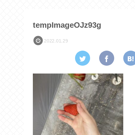
tempImageOJz93g
2022.01.29