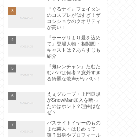
『ぐるナイ』フェイタン
のコスプレが似すぎ！ザ
コシショウのクオリティ
が高い！
『ラーゲリより愛を込め
て』登場人物・相関図・
キャストは？あらすじも
紹介！
『鬼レンチャン』たむた
むパパは何者？意外すぎ
る綺麗な歌声がヤバい！
えぇグループ・正門良規
がSnowMan加入を断っ
たのはホント？理由はな
ぜ？
バスライトイヤーのもの
まね芸人・はじめって
誰？出身やプロフィール