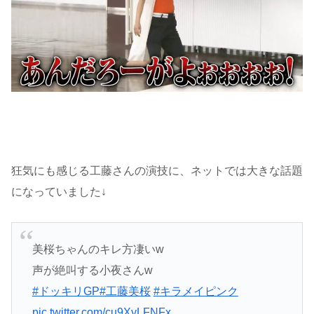
狂気にも感じる工藤さんの演技に、ネットでは大きな話題
になっていました↓
美桜ちゃんのキレ方凄いw
声が絶叫する小夜さんw
#ドッキリGP
#工藤美桜
#キラメイピンク
pic.twitter.com/cu9XyLFNFx