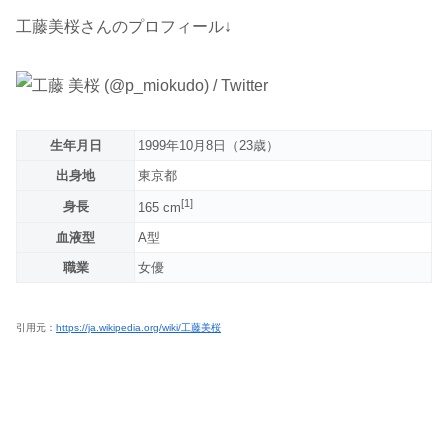
工藤美桜さんのプロフィール↓
生年月日
1999年10月8日（23歳）
出身地
東京都
[1]
身長
165 cm
血液型
A型
職業
女優
引用元：
https://ja.wikipedia.org/wiki/工藤美桜