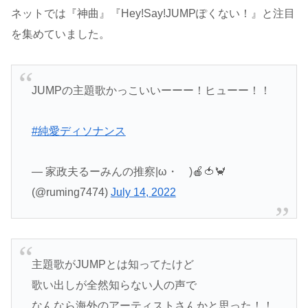
ネットでは『神曲』『Hey!Say!JUMPぽくない！』と注目
を集めていました。
JUMPの主題歌かっこいいーーー！ヒューー！！
#純愛ディソナンス
— 家政夫るーみんの推察|ω・ )🍎🍅🦀
(@ruming7474)
July 14, 2022
主題歌がJUMPとは知ってたけど
歌い出しが全然知らない人の声で
なんなら海外のアーティストさんかと思った！！