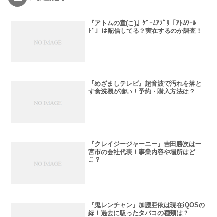
『アトムの童(こ)』ｹﾞｰﾑｱﾌﾟﾘ「ｱﾄﾑﾜｰﾙ
ﾄﾞ」は配信してる？実在するのか調査！
『めざましテレビ』超音波で汚れを落と
す食洗機が凄い！予約・購入方法は？
『クレイジージャーニー』吉田勝次は一
宮市の会社代表！事業内容や場所はど
こ？
『鬼レンチャン』加護亜依は現在iQOSの
緑！過去に吸ったタバコの種類は？