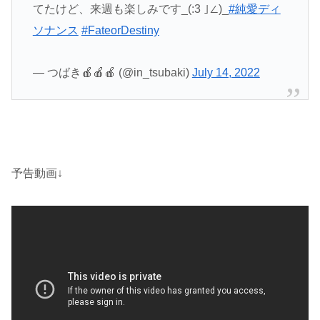
てたけど、来週も楽しみです_(:3 ｣∠)_
#純愛ディ
ソナンス
#FateorDestiny
— つばき🍎🍎🍎 (@in_tsubaki)
July 14, 2022
予告動画↓