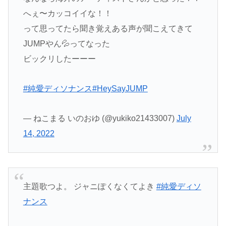
へぇ〜カッコイイな！！
って思ってたら聞き覚えある声が聞こえてきて
JUMPやん💦ってなった
ビックリしたーーー
#純愛ディソナンス
#HeySayJUMP
— ねこまる いのおゆ (@yukiko21433007)
July
14, 2022
主題歌つよ。 ジャニぽくなくてよき
#純愛ディソ
ナンス