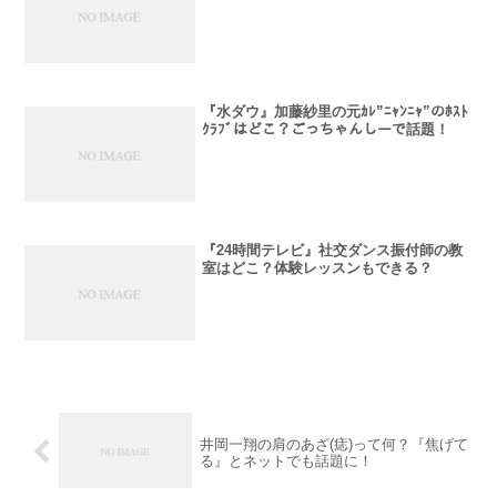
『水ダウ』加藤紗里の元ｶﾚ”ﾆｬﾝﾆｬ”のﾎｽﾄ
ｸﾗﾌﾞはどこ？ごっちゃんしーで話題！
『24時間テレビ』社交ダンス振付師の教
室はどこ？体験レッスンもできる？
井岡一翔の肩のあざ(痣)って何？『焦げて
る』とネットでも話題に！