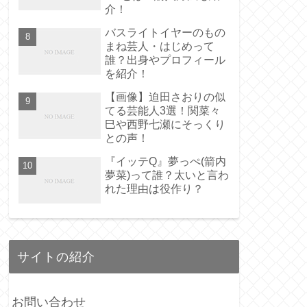
介！
バスライトイヤーのもの
まね芸人・はじめって
誰？出身やプロフィール
を紹介！
【画像】迫田さおりの似
てる芸能人3選！関菜々
巳や西野七瀬にそっくり
との声！
『イッテQ』夢っぺ(箭内
夢菜)って誰？太いと言わ
れた理由は役作り？
サイトの紹介
お問い合わせ