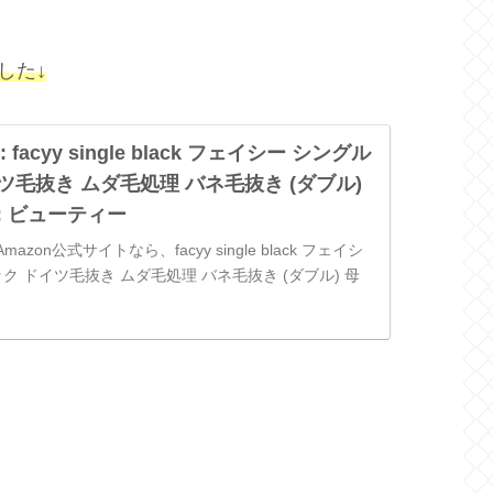
した↓
p: facyy single black フェイシー シングル
ツ毛抜き ムダ毛処理 バネ毛抜き (ダブル)
: ビューティー
zon公式サイトなら、facyy single black フェイシ
ク ドイツ毛抜き ムダ毛処理 バネ毛抜き (ダブル) 母
ューティーストアで、いつでもお安く。当日お急ぎ便対
届け可能です。アマゾン配送商品は、通常送料無料。