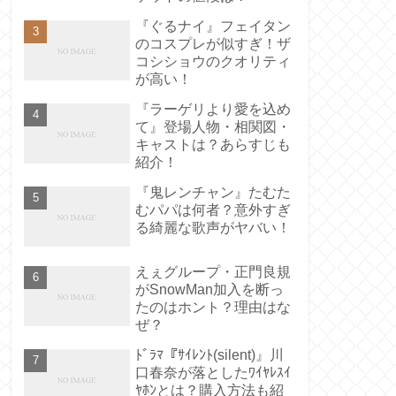
『ぐるナイ』フェイタン
のコスプレが似すぎ！ザ
コシショウのクオリティ
が高い！
『ラーゲリより愛を込め
て』登場人物・相関図・
キャストは？あらすじも
紹介！
『鬼レンチャン』たむた
むパパは何者？意外すぎ
る綺麗な歌声がヤバい！
えぇグループ・正門良規
がSnowMan加入を断っ
たのはホント？理由はな
ぜ？
ﾄﾞﾗﾏ『ｻｲﾚﾝﾄ(silent)』川
口春奈が落としたﾜｲﾔﾚｽｲ
ﾔﾎﾝとは？購入方法も紹