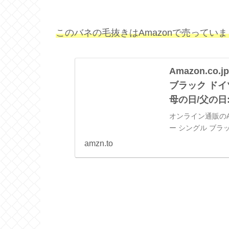
このバネの毛抜きはAmazonで売っていま
Amazon.co.j
ブラック ドイ
母の日/父の日
オンライン通販のAma
ー シングル ブラッ
の日/父の日をビ
amzn.to
象商品は、当日お