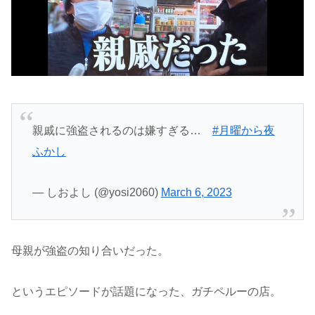
親戚に強盗されるのは嫌すぎる…
#月曜から夜
ふかし
— しおよし (@yosi2060)
March 6, 2023
母親が強盗の知り合いだった。
というエピソードが話題になった、ガチペルーの店。