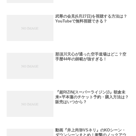
武尊の会見(6月27日)を視聴する方法は？
YouTubeで無料視聴できる？
那須川天心が通った空手道場はどこ？空
手暦44年の師範が強すぎる！
『超RIZIN(スーパーライジン)3』朝倉未
来×平本蓮のチケット予約・購入方法は？
販売はいつから？
動画『井上尚弥VSネリ』のKOシーン・
ダウンシーンまとめ！衝撃のノックアウ