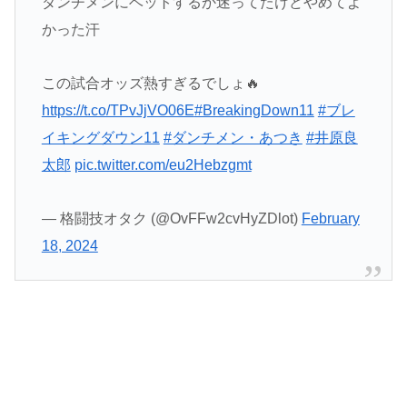
ダンチメンにベットするか迷ってたけどやめてよ
かった汗
この試合オッズ熱すぎるでしょ🔥
https://t.co/TPvJjVO06E
#BreakingDown11
#ブレ
イキングダウン11
#ダンチメン・あつき
#井原良
太郎
pic.twitter.com/eu2Hebzgmt
— 格闘技オタク (@OvFFw2cvHyZDlot)
February
18, 2024