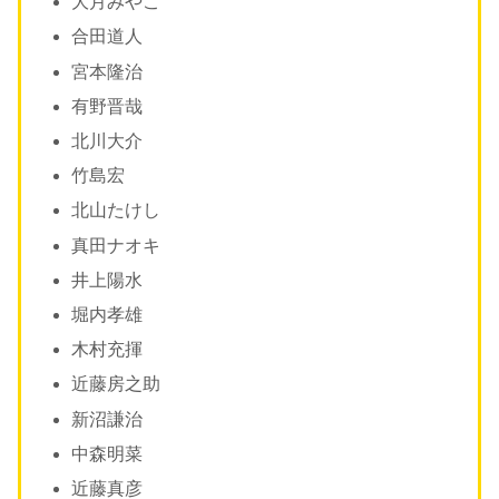
大月みやこ
合田道人
宮本隆治
有野晋哉
北川大介
竹島宏
北山たけし
真田ナオキ
井上陽水
堀内孝雄
木村充揮
近藤房之助
新沼謙治
中森明菜
近藤真彦