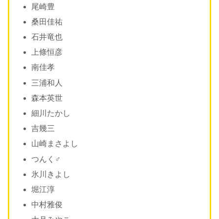
尾崎豊
桑田佳祐
石井竜也
上條恒彦
南佳孝
三浦和人
森本英世
細川たかし
吉幾三
山崎まさよし
つんく♂
氷川きよし
堀江淳
中村雅俊