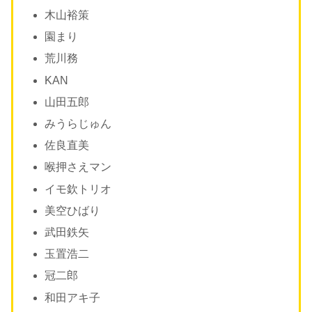
木山裕策
園まり
荒川務
KAN
山田五郎
みうらじゅん
佐良直美
喉押さえマン
イモ欽トリオ
美空ひばり
武田鉄矢
玉置浩二
冠二郎
和田アキ子