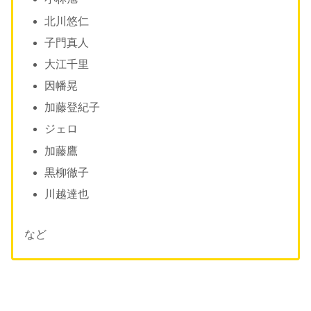
北川悠仁
子門真人
大江千里
因幡晃
加藤登紀子
ジェロ
加藤鷹
黒柳徹子
川越達也
など