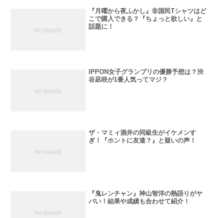
『月曜から夜ふかし』非国民Tシャツはど
こで購入できる？『ちょっと欲しい』と
話題に！
IPPON女子グランプリの優勝予想は？渋
谷凪咲が1番人気ってマジ？
ザ・マミィ酒井の同級生がイケメンす
ぎ！『ホントに友達？』と疑いの声！
『鬼レンチャン』神山智洋の熱語りがヤ
バい！結果や成績も合わせて紹介！