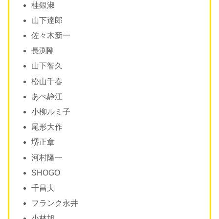
桂銀淑
山下達郎
佐々木新一
長渕剛
山下智久
松山千春
あべ静江
小柳ルミ子
尾形大作
堺正章
河村隆一
SHOGO
千昌夫
フランク永井
小林旭