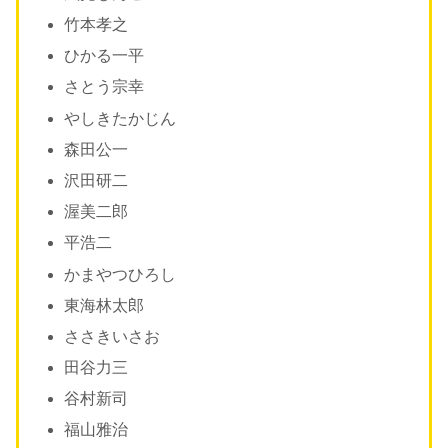
竹本孝之
ひかる一平
さとう宗幸
やしきたかじん
森田公一
沢田研二
渥美二郎
平浩二
かまやつひろし
東海林太郎
ささきいさお
田谷力三
谷村新司
福山雅治