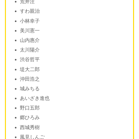
荒井注
すわ親治
小林幸子
美川憲一
山内惠介
太川陽介
渋谷哲平
堤大二郎
沖田浩之
城みちる
あいざき進也
野口五郎
郷ひろみ
西城秀樹
風見しんご