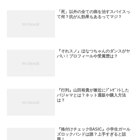
「死」以外の全ての病を治すスパイスっ
て何？抗がん効果もあるってマジ？
『それスノ』ほなつちゃんのダンスがヤ
バい！プロフィールや受賞歴は？
『行列』山田裕貴が兼近にﾌﾟﾚｾﾞﾝﾄした
パジャマとは？ネット通販や購入方法
は？
『格付けチェックBASIC』小学生ガール
ズロックバンドは誰？上手すぎると話
題！