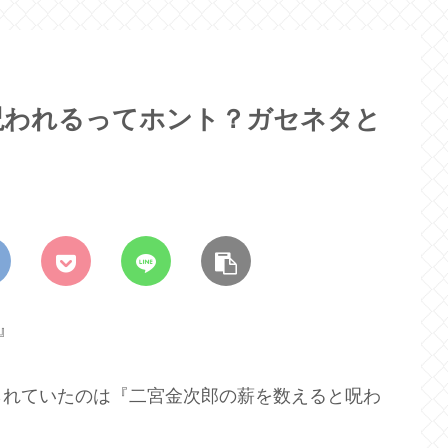
呪われるってホント？ガセネタと
』
られていたのは『二宮金次郎の薪を数えると呪わ