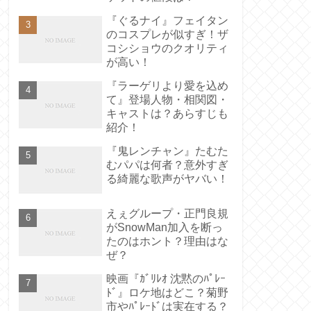
『ぐるナイ』フェイタン
のコスプレが似すぎ！ザ
コシショウのクオリティ
が高い！
『ラーゲリより愛を込め
て』登場人物・相関図・
キャストは？あらすじも
紹介！
『鬼レンチャン』たむた
むパパは何者？意外すぎ
る綺麗な歌声がヤバい！
えぇグループ・正門良規
がSnowMan加入を断っ
たのはホント？理由はな
ぜ？
映画『ｶﾞﾘﾚｵ 沈黙のﾊﾟﾚｰ
ﾄﾞ』ロケ地はどこ？菊野
市やﾊﾟﾚｰﾄﾞは実在する？