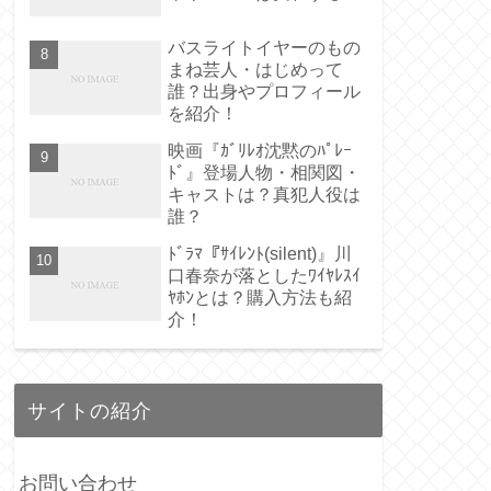
バスライトイヤーのもの
まね芸人・はじめって
誰？出身やプロフィール
を紹介！
映画『ｶﾞﾘﾚｵ沈黙のﾊﾟﾚｰ
ﾄﾞ』登場人物・相関図・
キャストは？真犯人役は
誰？
ﾄﾞﾗﾏ『ｻｲﾚﾝﾄ(silent)』川
口春奈が落としたﾜｲﾔﾚｽｲ
ﾔﾎﾝとは？購入方法も紹
介！
サイトの紹介
お問い合わせ