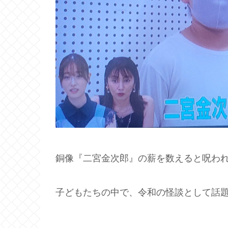
銅像『二宮金次郎』の薪を数えると呪わ
子どもたちの中で、令和の怪談として話