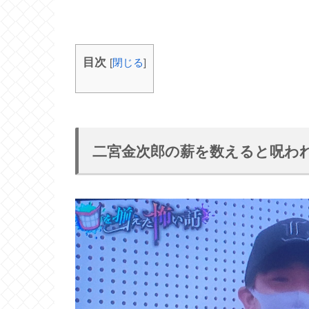
目次
[
閉じる
]
二宮金次郎の薪を数えると呪わ