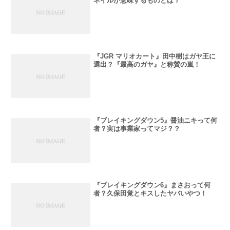
ネイルが意味するものとは？
『JGR マリオカート』田中樹はガヤ王に
選出？『最高のガヤ』と称賛の嵐！
『ブレイキングダウン5』醤油ニキって何
者？実は事業家ってマジ？？
『ブレイキングダウン6』まさおって何
者？久保田覚とキスしたヤバいやつ！