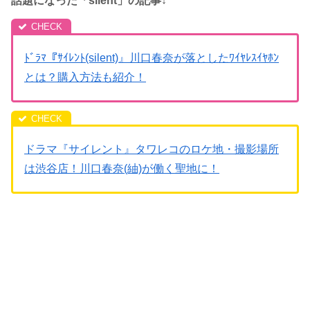
話題になった「silent」の記事↓
ﾄﾞﾗﾏ『ｻｲﾚﾝﾄ(silent)』川口春奈が落としたﾜｲﾔﾚｽｲﾔﾎﾝ
とは？購入方法も紹介！
ドラマ『サイレント』タワレコのロケ地・撮影場所
は渋谷店！川口春奈(紬)が働く聖地に！