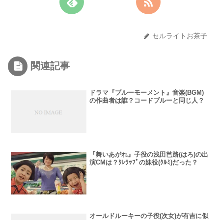
セルライトお茶子
関連記事
ドラマ『ブルーモーメント』音楽(BGM)
の作曲者は誰？コードブルーと同じ人？
『舞いあがれ』子役の浅田芭路(はろ)の出
演CMは？ｸﾚﾗｯﾌﾟの妹役(ｸﾙﾐ)だった？
オールドルーキーの子役(次女)が有吉に似