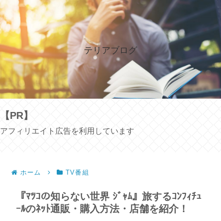
テリアブログ
【PR】
アフィリエイト広告を利用しています
ホーム
TV番組
『ﾏﾂｺの知らない世界 ｼﾞｬﾑ』旅するｺﾝﾌｨﾁｭ
ｰﾙのﾈｯﾄ通販・購入方法・店舗を紹介！