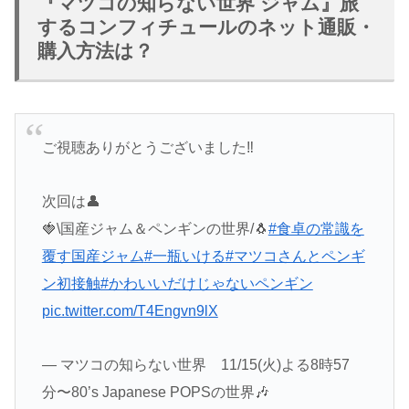
『マツコの知らない世界 ジャム』旅
するコンフィチュールのネット通販・
購入方法は？
ご視聴ありがとうございました‼️
次回は👤
🍓\国産ジャム＆ペンギンの世界/🐧
#食卓の常識を
覆す国産ジャム
#一瓶いける
#マツコさんとペンギ
ン初接触
#かわいいだけじゃないペンギン
pic.twitter.com/T4Engvn9lX
— マツコの知らない世界 11/15(火)よる8時57
分〜80’s Japanese POPSの世界🎶