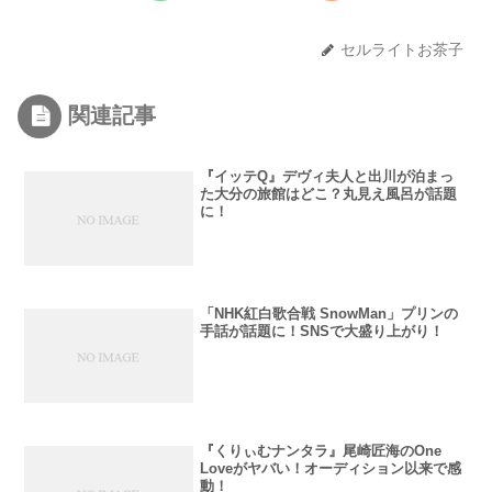
セルライトお茶子
関連記事
『イッテQ』デヴィ夫人と出川が泊まっ
た大分の旅館はどこ？丸見え風呂が話題
に！
「NHK紅白歌合戦 SnowMan」プリンの
手話が話題に！SNSで大盛り上がり！
『くりぃむナンタラ』尾崎匠海のOne
Loveがヤバい！オーディション以来で感
動！