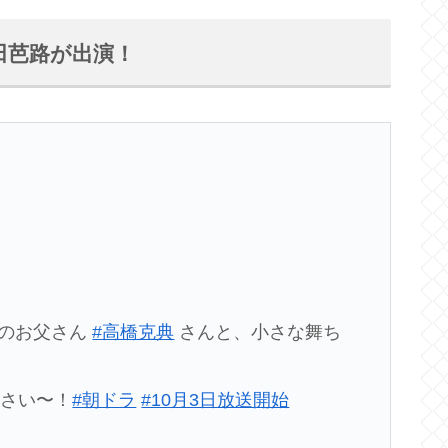
田芭路が出演！
のお父さん
#高橋克典
さんと、小さな舞ち
ださい〜！
#朝ドラ
#10月3日放送開始