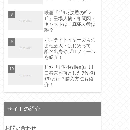
映画『ｶﾞﾘﾚｵ沈黙のﾊﾟﾚｰ
ﾄﾞ』登場人物・相関図・
キャストは？真犯人役は
誰？
バスライトイヤーのもの
まね芸人・はじめって
誰？出身やプロフィール
を紹介！
ﾄﾞﾗﾏ『ｻｲﾚﾝﾄ(silent)』川
口春奈が落としたﾜｲﾔﾚｽｲ
ﾔﾎﾝとは？購入方法も紹
介！
サイトの紹介
お問い合わせ