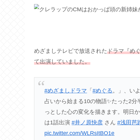
めざましテレビで放送された
ドラマ『め
て出演していました。
#めざましドラマ
「
#めぐる
。」、いよ
占いから始まる10の物語✨たった2
っとした心の変化を描きます。明日か
は1話出演
#井ノ原快彦
さん
#浅田芭
pic.twitter.com/WLRsItBO1e