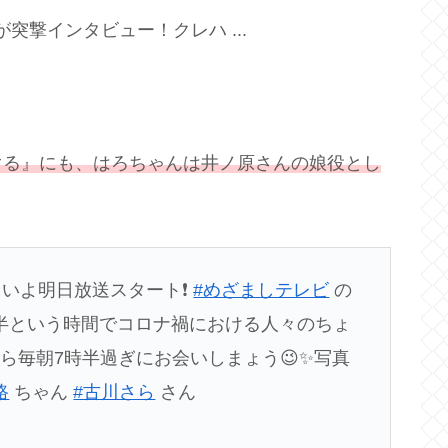
ぐる』にも、はろちゃんは井ノ原さんの娘役とし
いよ明日放送スタート❗️
#めざましテレビ
の
分半という時間でコロナ禍における人々のちょ
ら毎朝7時半過ぎにお会いしまょう😉✨写真
路
ちゃん
#古川さら
さん