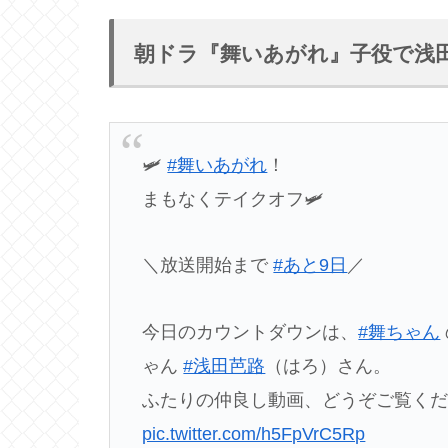
朝ドラ『舞いあがれ』子役で浅
🛩
#舞いあがれ
！
まもなくテイクオフ🛩
＼放送開始まで
#あと9日
／
今日のカウントダウンは、
#舞ちゃん
ゃん
#浅田芭路
（はろ）さん。
ふたりの仲良し動画、どうぞご覧く
pic.twitter.com/h5FpVrC5Rp