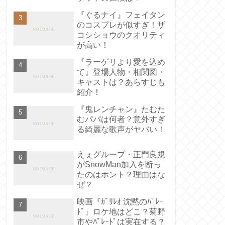
『ぐるナイ』フェイタン
のコスプレが似すぎ！ザ
コシショウのクオリティ
が高い！
『ラーゲリより愛を込め
て』登場人物・相関図・
キャストは？あらすじも
紹介！
『鬼レンチャン』たむた
むパパは何者？意外すぎ
る綺麗な歌声がヤバい！
えぇグループ・正門良規
がSnowMan加入を断っ
たのはホント？理由はな
ぜ？
映画『ｶﾞﾘﾚｵ 沈黙のﾊﾟﾚｰ
ﾄﾞ』ロケ地はどこ？菊野
市やﾊﾟﾚｰﾄﾞは実在する？