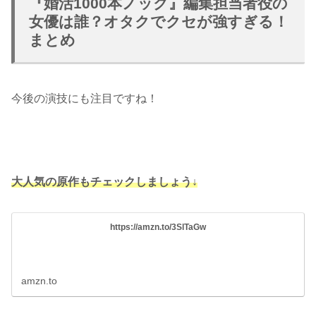
『婚活1000本ノック』編集担当者役の
女優は誰？オタクでクセが強すぎる！
まとめ
今後の演技にも注目ですね！
大人気の原作もチェックしましょう↓
https://amzn.to/3SlTaGw
amzn.to