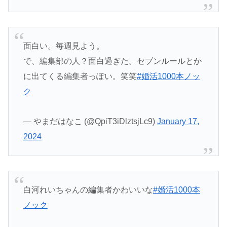
面白い。毎週見よう。
で、編集部の人？面白過ぎた。セブンルールとか
に出てくる編集者っぽい。笑笑
#婚活1000本ノッ
ク
— やまだはなこ (@QpiT3iDlztsjLc9)
January 17,
2024
白河れいちゃんの編集者かわいいな
#婚活1000本
ノック