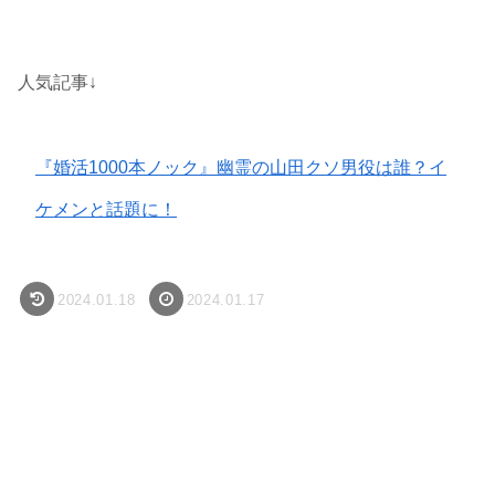
人気記事↓
『婚活1000本ノック』幽霊の山田クソ男役は誰？イ
ケメンと話題に！
2024.01.18
2024.01.17