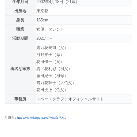
生年月日
2002年4月18日（21歳）
出身地
東京都
身長
165cm
職業
女優、タレント
活動期間
2021年 –
貴乃花光司（父）
河野景子（母）
花田優一（兄）
著名な家族
貴ノ花利彰（祖父）
藤田紀子（祖母）
若乃花幹士（大伯父）
花田虎上（伯父）
事務所
スペースクラフトオフィシャルサイト
引用元：
https://ja.wikipedia.org/wiki/白河れい