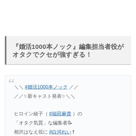
『婚活1000本ノック』編集担当者役が
オタクでクセが強すぎる！
＼＼
#婚活1000本ノック
／／
／／✨️新キャスト発表✨️＼＼
ヒロイン綾子（
#福田麻貴
）の
「オタク気質」な編集者📝
相沢はなえ役に
#白河れい
❗