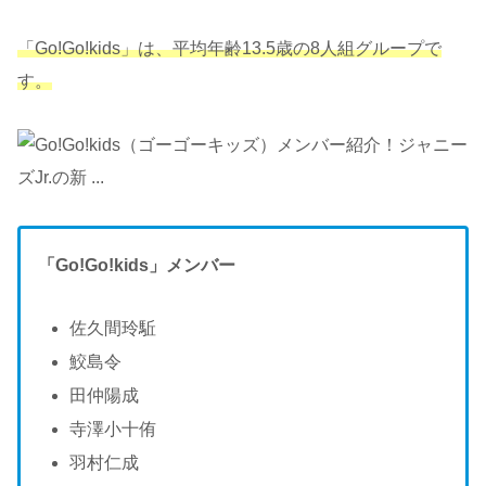
「Go!Go!kids」は、平均年齢13.5歳の8人組グループで
す。
「Go!Go!kids」メンバー
佐久間玲駈
鮫島令
田仲陽成
寺澤小十侑
羽村仁成