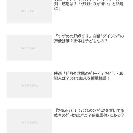
判・感想は？「伏線回収が凄い」と話題
に！
『すずめの戸締まり』白猫”ダイジン”の
声優は誰？正体は子どもなの？
映画『ｶﾞﾘﾚｵ 沈黙のﾊﾟﾚｰﾄﾞ』ﾈﾀﾊﾞﾚ・真
犯人は？3分で結末を簡単解説！
『ﾌｨﾙﾑﾚｯﾄﾞ』ｼｬﾝｸｽのﾌｨｷﾞｭｱを置いてる
岐阜のｹﾞｰｾﾝはどこ？各務原ｲｵﾝにある？