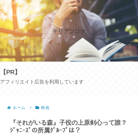
テリアブログ
【PR】
アフィリエイト広告を利用しています
ホーム
映画
『それがいる森』子役の上原剣心って誰？
ｼﾞｬﾆｰｽﾞの所属ｸﾞﾙｰﾌﾟは？