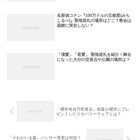
名探偵コナン『100万ドルの五稜星(みち
しるべ)』聖地巡礼の場所はどこ？教会は
函館に実在しない？
「僕愛」「君愛」 聖地巡礼を紹介！舞台
になった大分の交差点や公園の場所は？
「櫻井有吉THE夜会」相葉が櫻井にプレ
ゼントしたリカバリーウェアとは？
『それがいる森』パンサー尾形は何役？