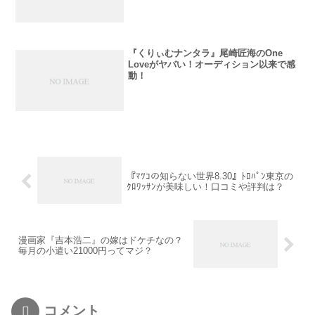
『くりぃむナンタラ』尾崎匠海のOne
Loveがヤバい！オーディション以来で感
動！
『ﾏﾂｺの知らない世界8.30』ﾄﾛﾊﾟﾝ東京の
ｸﾛﾜｯｻﾝが美味しい！口コミや評判は？
漫画家『吉本浩二』の嫁はドケチなの？
毎月の小遣い21000円ってマジ？
コメント